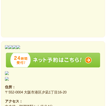
住所：
〒552‐0004 大阪市港区夕凪1丁目16‐20
アクセス：