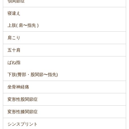
顎関節症
寝違え
上肢( 肩〜指先 )
肩こり
五十肩
ばね指
下肢(臀部・股関節〜指先)
坐骨神経痛
変形性股関節症
変形性膝関節症
シンスプリント