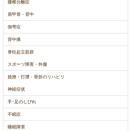
腰椎分離症
肩甲骨・背中
側弯症
背中痛
脊柱起立筋群
スポーツ障害・外傷
捻挫・打撲・骨折のリハビリ
神経症状
手･足のしびれ
不眠症
睡眠障害