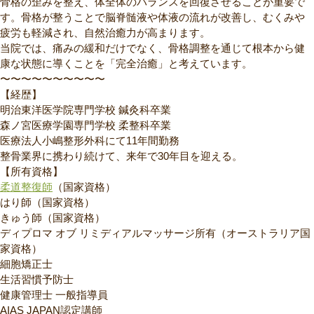
骨格の歪みを整え、体全体のバランスを回復させることが重要で
す。骨格が整うことで脳脊髄液や体液の流れが改善し、むくみや
疲労も軽減され、自然治癒力が高まります。
当院では、痛みの緩和だけでなく、骨格調整を通じて根本から健
康な状態に導くことを「完全治癒」と考えています。
〜〜〜〜〜〜〜〜〜〜
【経歴】
明治東洋医学院専門学校 鍼灸科卒業
森ノ宮医療学園専門学校 柔整科卒業
医療法人小嶋整形外科にて11年間勤務
整骨業界に携わり続けて、来年で30年目を迎える。
【所有資格】
柔道整復師
（国家資格）
はり師（国家資格）
きゅう師（国家資格）
ディプロマ オブ リミディアルマッサージ所有（オーストラリア国
家資格）
細胞矯正士
生活習慣予防士
健康管理士 一般指導員
AIAS JAPAN認定講師