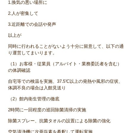
1.
換気の悪い場所に
2.
人が密集して
3.
近距離での会話や発声
以上が
同時に行われることがないよう十分に留意して、以下の通
り運営してまいります。
（
1
）お客様・従業員（アルバイト・業務委託者を含む）
の体調確認
自宅等での検温を実施、
37.5℃
以上の発熱や風邪の症状、
体調不良の場合は入館見送り
（
2
）館内衛生管理の徹底
2
時間に一回程度の巡回除菌清掃の実施
除菌スプレー、抗菌タオルの設置による除菌の強化
空気清浄機に次亜塩素を希釈して運転実施