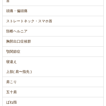
首
頭痛・偏頭痛
ストレートネック・スマホ首
頚椎ヘルニア
胸郭出口症候群
顎関節症
寝違え
上肢( 肩〜指先 )
肩こり
五十肩
ばね指