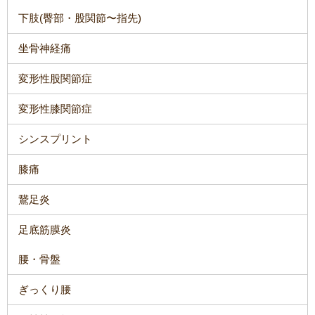
下肢(臀部・股関節〜指先)
坐骨神経痛
変形性股関節症
変形性膝関節症
シンスプリント
膝痛
鵞足炎
足底筋膜炎
腰・骨盤
ぎっくり腰