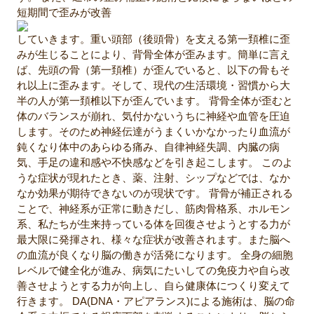
短期間で歪みが改善
していきます。重い頭部（後頭骨）を支える第一頚椎に歪
みが生じることにより、背骨全体が歪みます。簡単に言え
ば、先頭の骨（第一頚椎）が歪んでいると、以下の骨もそ
れ以上に歪みます。そして、現代の生活環境・習慣から大
半の人が第一頚椎以下が歪んでいます。 背骨全体が歪むと
体のバランスが崩れ、気付かないうちに神経や血管を圧迫
します。そのため神経伝達がうまくいかなかったり血流が
鈍くなり体中のあらゆる痛み、自律神経失調、内臓の病
気、手足の違和感や不快感などを引き起こします。 このよ
うな症状が現れたとき、薬、注射、シップなどでは、なか
なか効果が期待できないのが現状です。 背骨が補正される
ことで、神経系が正常に動きだし、筋肉骨格系、ホルモン
系、私たちが生来持っている体を回復させようとする力が
最大限に発揮され、様々な症状が改善されます。また脳へ
の血流が良くなり脳の働きが活発になります。 全身の細胞
レベルで健全化が進み、病気にたいしての免疫力や自ら改
善させようとする力が向上し、自ら健康体につくり変えて
行きます。 DA(DNA・アピアランス)による施術は、脳の命