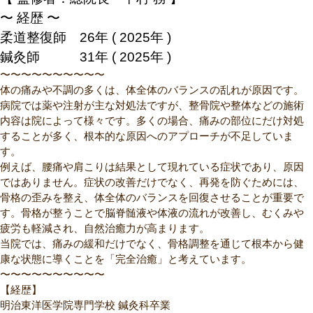
〜 経歴 〜
柔道整復師 26年 ( 2025年 )
鍼灸師 31年
( 2025年 )
〜〜〜〜〜〜〜〜〜〜
体の痛みや不調の多くは、体全体のバランスの乱れが原因です。
病院では薬や注射が主な対処法ですが、整骨院や整体などの施術
内容は院によって様々です。多くの場合、痛みの部位にだけ対処
することが多く、根本的な原因へのアプローチが不足していま
す。
例えば、腰痛や肩こりは結果として現れている症状であり、原因
ではありません。症状の改善だけでなく、再発を防ぐためには、
骨格の歪みを整え、体全体のバランスを回復させることが重要で
す。骨格が整うことで脳脊髄液や体液の流れが改善し、むくみや
疲労も軽減され、自然治癒力が高まります。
当院では、痛みの緩和だけでなく、骨格調整を通じて根本から健
康な状態に導くことを「完全治癒」と考えています。
〜〜〜〜〜〜〜〜〜〜
【経歴】
明治東洋医学院専門学校 鍼灸科卒業