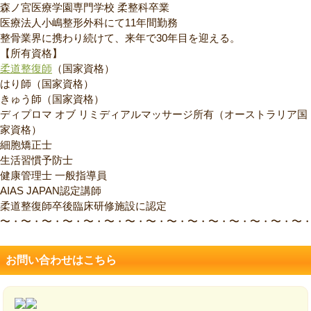
森ノ宮医療学園専門学校 柔整科卒業
医療法人小嶋整形外科にて11年間勤務
整骨業界に携わり続けて、来年で30年目を迎える。
【所有資格】
柔道整復師
（国家資格）
はり師（国家資格）
きゅう師（国家資格）
ディプロマ オブ リミディアルマッサージ所有（オーストラリア国
家資格）
細胞矯正士
生活習慣予防士
健康管理士 一般指導員
AIAS JAPAN認定講師
柔道整復師卒後臨床研修施設に認定
〜・〜・〜・〜・〜・〜・〜・〜・〜・〜・〜・〜・〜・〜・〜
お問い合わせはこちら