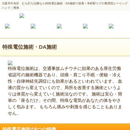
大阪市中央区 むち打ち治療なら特殊電位施術・DA施術で改善！本町駅スグの整骨院ヒーリング
ハンド｜整体
特殊電位施術・DA施術
特殊電位施術は、交通事故ムチウチに効果のある厚生労働
省認可の施術機器であり、頭痛・肩こり不眠・便秘・冷え
性・自律神経失調症にも効果があるといわれています。 血
液の質から変えていくので、局所を改善する施術というよ
りは体質から変えていく施術法なのです。 施術は安心・簡
単の「座るだけ」その間、特殊な電気があなたの体をやさ
しく包みます。 もちろん痛みや刺激を感じることもありま
せん。
特殊電子施術の6つの特徴