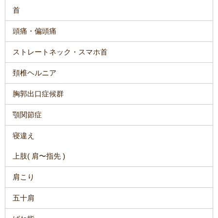
首
頭痛・偏頭痛
ストレートネック・スマホ首
頚椎ヘルニア
胸郭出口症候群
顎関節症
寝違え
上肢( 肩〜指先 )
肩こり
五十肩