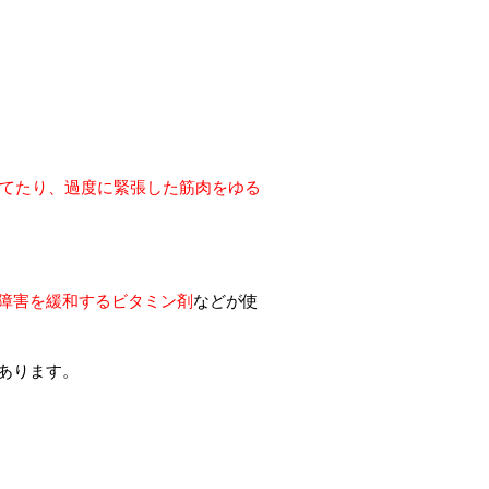
は？or症状が改善しない理由とは？
てたり、過度に緊張した筋肉をゆる
障害を緩和するビタミン剤
などが使
あります。