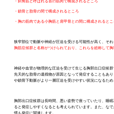
・斜角筋と呼ばれる首の筋肉で構成されるところ
・鎖骨と肋骨の間で構成されるところ
・胸の筋肉である小胸筋と肩甲骨との間に構成されるとこ
狭窄部位で動脈や神経が圧迫を受ける可能性が高く、それ
胸筋症候群と名称がつけられており、これらを総称して胸
神経や血管が物理的な圧迫を受けて生じる胸郭出口症候群
先天的な肋骨の遺残物が原因となって発症することもあり
や鎖骨下動脈がより一層圧迫を受けやすい状況になるため
胸郭出口症候群は長時間、悪い姿勢で座っていたり、睡眠
ると発症しやすくなるとも考えられています。また、なで
慣も発症に関連します。