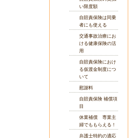
い限度額
自賠責保険は同乗
者にも使える
交通事故治療にお
ける健康保険の活
用
自賠責保険におけ
る仮渡金制度につ
いて
慰謝料
自賠責保険 補償項
目
休業補償 専業主
婦でももらえる！
弁護士特約の適応