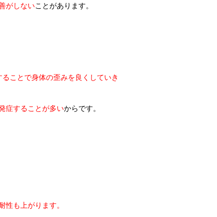
善がしない
ことがあります。
？｜整骨院ヒーリングハンド
することで身体の歪みを良くしていき
発症することが多い
からです。
耐性も上がります。