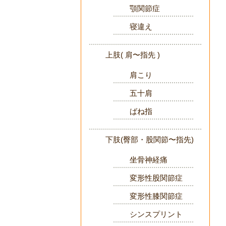
顎関節症
寝違え
上肢( 肩〜指先 )
肩こり
五十肩
ばね指
下肢(臀部・股関節〜指先)
坐骨神経痛
変形性股関節症
変形性膝関節症
シンスプリント