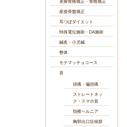
美療骨格矯正・骨格矯正
産後骨盤矯正
耳つぼダイエット
特殊電位施術・DA施術
鍼灸・小児鍼
整体
モテマッチョコース
首
頭痛・偏頭痛
ストレートネッ
ク・スマホ首
頚椎ヘルニア
胸郭出口症候群