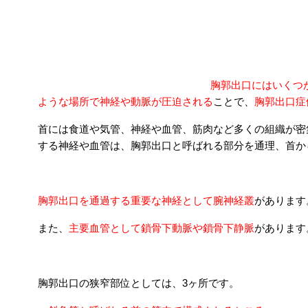
なぜ胸郭出口症候群は起こるのか？｜整骨院
胸郭出口にはいくつ
ような場所で神経や動脈が圧迫される
ことで、
胸郭出口症
首には食道や気管、神経や血管、筋肉など多くの組織が密
する神経や血管は、胸郭出口と呼ばれる部分を通理、首か
胸郭出口を通過する重要な神経として腕神経叢
があります
また、
主要血管として鎖骨下動脈や鎖骨下静脈
があります
胸郭出口の狭窄部位としては、3ヶ所です。