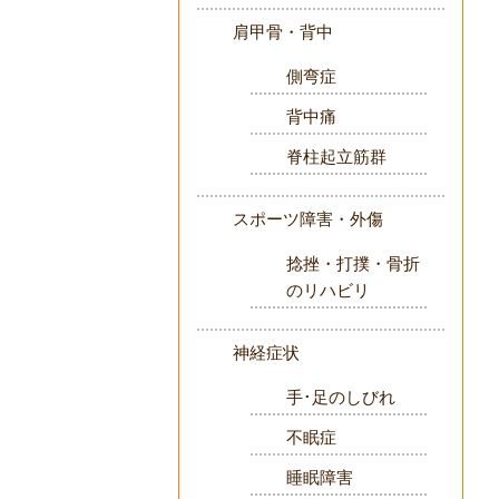
肩甲骨・背中
側弯症
背中痛
脊柱起立筋群
スポーツ障害・外傷
捻挫・打撲・骨折
のリハビリ
神経症状
手･足のしびれ
不眠症
睡眠障害