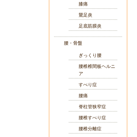
膝痛
鵞足炎
足底筋膜炎
腰・骨盤
ぎっくり腰
腰椎椎間板ヘルニ
ア
すべり症
腰痛
脊柱管狭窄症
腰椎すべり症
腰椎分離症