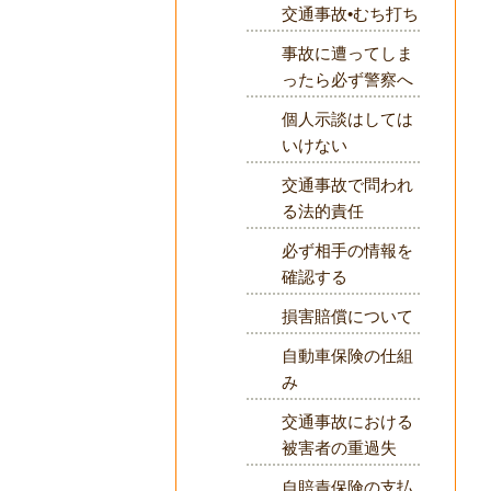
交通事故•むち打ち
事故に遭ってしま
ったら必ず警察へ
個人示談はしては
いけない
交通事故で問われ
る法的責任
必ず相手の情報を
確認する
損害賠償について
自動車保険の仕組
み
交通事故における
被害者の重過失
自賠責保険の支払